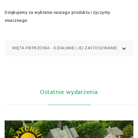
Dziękujemy za wybranie naszego produktu i życzymy
smacznego.
MIĘTA PIEPRZOWA - DZIAŁANIE I JEJ ZASTOSOWANIE
Mięta pieprzowa stanowi bogate źródło wielu
witamin oraz soli mineralnych. Ze względu na swoje
właściwości lecznicze należy do najczęściej
Ostatnie wydarzenia
używanych ziół do stosowania wewnętrznego jak i
zewnętrznego.
Najbardziej znaną właściwością mięty pieprzowej
jest jej dobroczynny wpływ na układ trawienny.
Doskonale reguluje przemianę materii, pobudza