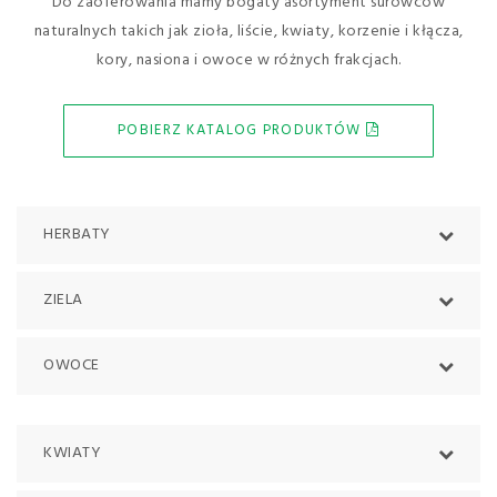
Do zaoferowania mamy bogaty asortyment surowców
naturalnych takich jak zioła, liście, kwiaty, korzenie i kłącza,
kory, nasiona i owoce w różnych frakcjach.
POBIERZ KATALOG PRODUKTÓW
HERBATY
ZIELA
HERBATA CZERWONA PUERH
HERBATA CZERWONA ROOIBOS
HERBATA CZARNA YUNNAN
OWOCE
BABKA LANCETOWATA
HERBATA ZIELONA GUNPOWDER
BAZYLIA
HERBATA ZIELONA SENCHA
BIEDRZENIEC
AGREST
HERBATA ZIELONA WIETNAM
BLUSZCZYK KURDYBANEK
KWIATY
ANANAS
BLUSZCZYK
ANYŻ